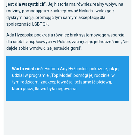
jest dla wszystkich”
. Jej historia ma również realny wpływ na
rodziny, pomagając im zaakceptować bliskich i walcząc z
dyskryminacją, promując tym samym akceptację dla
społeczności LGBTQ+.
Ada Hyżopska podkreśla również brak systemowego wsparcia
dla osób transpłciowych w Polsce, zachęcając jednocześnie: „Nie
dajcie sobie wmówić, że jesteście gorsi”.
Warto wiedzieć:
Historia Ady Hyżopskiej pokazuje, jak jej
udział w programie „Top Model” pomógł jej rodzinie, w
tym rodzicom, zaakceptować jej tożsamość płciową,
która początkowo była negowana.