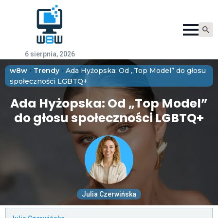
Searc
for:
6 sierpnia, 2026
w8w
•
Trendy
•
Ada Hyżopska: Od „Top Model” do głosu
społeczności LGBTQ+
Ada Hyżopska: Od „Top Model”
do głosu społeczności LGBTQ+
Julia Czerwińska