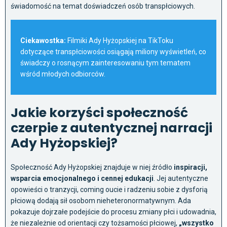
świadomość na temat doświadczeń osób transpłciowych.
Ciekawostka:
Filmiki Ady Hyżopskiej na TikToku
dotyczące transpłciowości osiągają miliony wyświetleń, co
świadczy o rosnącym zainteresowaniu tym tematem
wśród młodych odbiorców.
Jakie korzyści społeczność
czerpie z autentycznej narracji
Ady Hyżopskiej?
Społeczność Ady Hyżopskiej znajduje w niej źródło
inspiracji,
wsparcia emocjonalnego i cennej edukacji
. Jej autentyczne
opowieści o tranzycji, coming oucie i radzeniu sobie z dysforią
płciową dodają sił osobom nieheteronormatywnym. Ada
pokazuje dojrzałe podejście do procesu zmiany płci i udowadnia,
że niezależnie od orientacji czy tożsamości płciowej,
„wszystko