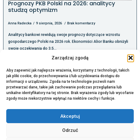
Prognozy PKB Polski na 2026: analitycy
studzą optymizm
Anna Radecka
9 sierpnia, 2026
Brak komentarzy
Analitycy bankowi rewidują swoje prognozy dotyczące wzrostu
gospodarczego Polski na 2026 rok. Ekonomiści Alior Banku obniżyli
swoje oczekiwania do 3,5…
Zarządzaj zgodą
Aby zapewnić jak najlepsze wrażenia, korzystamy z technologii, takich
Bądź na bieżąco:
jak pliki cookie, do przechowywania i/lub uzyskiwania dostępu do
informacji o urządzeniu. Zgoda na te technologie pozwoli nam
Wiadomości gospodarcze
przetwarzać dane, takie jak zachowanie podczas przeglądania lub
Wiadomości finansowe
unikalne identyfikatory na tej stronie. Brak wyrażenia zgody lub wycofanie
Cyberbezpieczeństwo
zgody może niekorzystnie wpłynąć na niektóre cechy i funkcje.
Na skróty:
Redakcja
Akceptuj
Kontakt
Obserwuj nas na:
Odrzuć