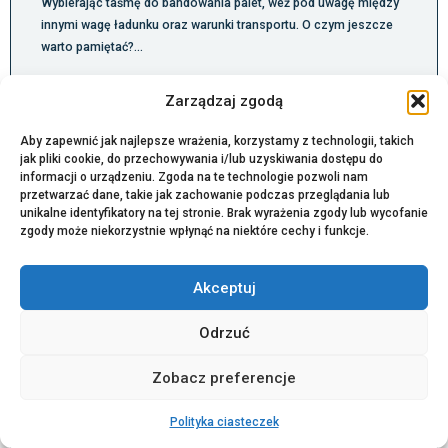
Wybierając taśmę do bandowania palet, weź pod uwagę między
innymi wagę ładunku oraz warunki transportu. O czym jeszcze
warto pamiętać?…
Zarządzaj zgodą
Aby zapewnić jak najlepsze wrażenia, korzystamy z technologii, takich
jak pliki cookie, do przechowywania i/lub uzyskiwania dostępu do
informacji o urządzeniu. Zgoda na te technologie pozwoli nam
przetwarzać dane, takie jak zachowanie podczas przeglądania lub
unikalne identyfikatory na tej stronie. Brak wyrażenia zgody lub wycofanie
zgody może niekorzystnie wpłynąć na niektóre cechy i funkcje.
Akceptuj
Odrzuć
Nowoczesna aranżacja przestrzeni
wystawienniczej jako element
Zobacz preferencje
budowania wizerunku marki
Polityka ciasteczek
Anna Radecka
9 czerwca, 2026
Brak komentarzy