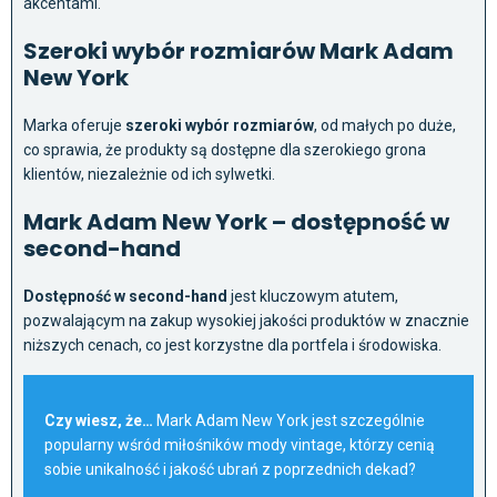
akcentami.
Szeroki wybór rozmiarów Mark Adam
New York
Marka oferuje
szeroki wybór rozmiarów
, od małych po duże,
co sprawia, że produkty są dostępne dla szerokiego grona
klientów, niezależnie od ich sylwetki.
Mark Adam New York – dostępność w
second-hand
Dostępność w second-hand
jest kluczowym atutem,
pozwalającym na zakup wysokiej jakości produktów w znacznie
niższych cenach, co jest korzystne dla portfela i środowiska.
Czy wiesz, że…
Mark Adam New York jest szczególnie
popularny wśród miłośników mody vintage, którzy cenią
sobie unikalność i jakość ubrań z poprzednich dekad?