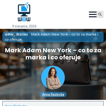
Searc
for:
9 sierpnia, 2026
w8w
•
Biznes
•
Mark Adam New York – co to za marka i
co oferuje
Mark Adam New York – co to za
marka i co oferuje
Anna Radecka